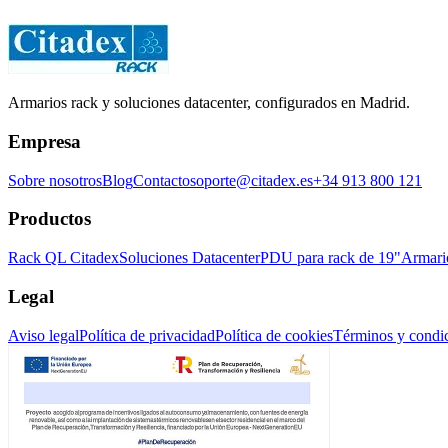
Armarios rack y soluciones datacenter, configurados en Madrid.
Empresa
Sobre nosotros
Blog
Contacto
soporte@citadex.es
+34 913 800 121
Productos
Rack QL Citadex
Soluciones Datacenter
PDU para rack de 19"
Armari
Legal
Aviso legal
Política de privacidad
Política de cookies
Términos y condi