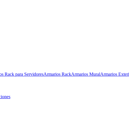
os Rack para Servidores
Armarios Rack
Armarios Mural
Armarios Exter
ciones