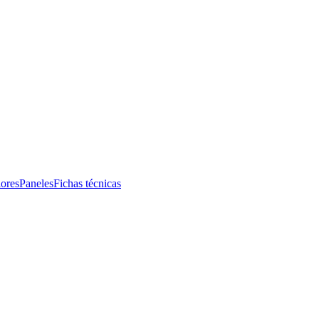
iores
Paneles
Fichas técnicas