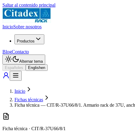
Saltar al contenido principal
Inicio
Sobre nosotros
Productos
Blog
Contacto
Alternar tema
Español
es
English
en
Inicio
Fichas técnicas
Ficha técnica — CIT/R-37U66/8/1. Armario rack de 37U, ancho 6
Ficha técnica
·
CIT/R-37U66/8/1