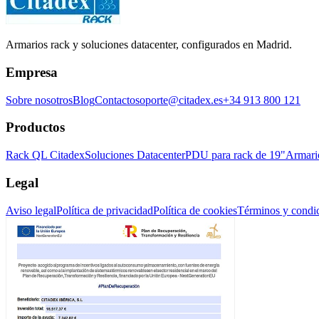
Armarios rack y soluciones datacenter, configurados en Madrid.
Empresa
Sobre nosotros
Blog
Contacto
soporte@citadex.es
+34 913 800 121
Productos
Rack QL Citadex
Soluciones Datacenter
PDU para rack de 19"
Armari
Legal
Aviso legal
Política de privacidad
Política de cookies
Términos y condi