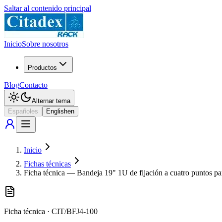
Saltar al contenido principal
Inicio
Sobre nosotros
Productos
Blog
Contacto
Alternar tema
Español
es
English
en
Inicio
Fichas técnicas
Ficha técnica — Bandeja 19" 1U de fijación a cuatro puntos p
Ficha técnica
·
CIT/BFJ4-100