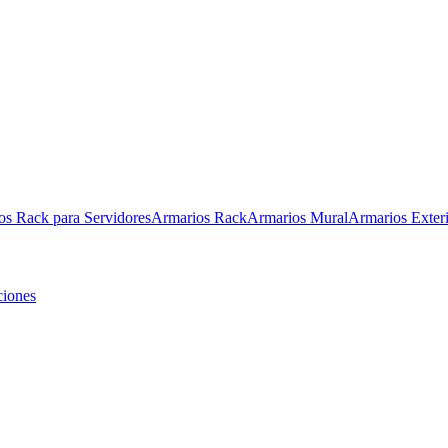
os Rack para Servidores
Armarios Rack
Armarios Mural
Armarios Exter
ciones