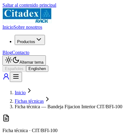
Saltar al contenido principal
Inicio
Sobre nosotros
Productos
Blog
Contacto
Alternar tema
Español
es
English
en
Inicio
Fichas técnicas
Ficha técnica — Bandeja Fijacion Interior CIT/BFI-100
Ficha técnica
·
CIT/BFI-100