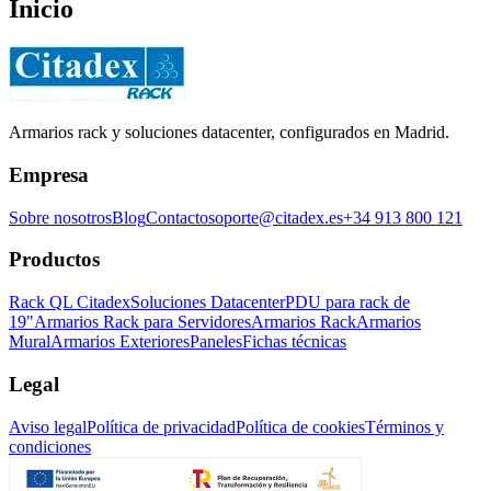
Inicio
Armarios rack y soluciones datacenter, configurados en Madrid.
Empresa
Sobre nosotros
Blog
Contacto
soporte@citadex.es
+34 913 800 121
Productos
Rack QL Citadex
Soluciones Datacenter
PDU para rack de
19"
Armarios Rack para Servidores
Armarios Rack
Armarios
Mural
Armarios Exteriores
Paneles
Fichas técnicas
Legal
Aviso legal
Política de privacidad
Política de cookies
Términos y
condiciones