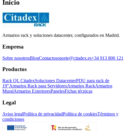
Inicio
Armarios rack y soluciones datacenter, configurados en Madrid.
Empresa
Sobre nosotros
Blog
Contacto
soporte@citadex.es
+34 913 800 121
Productos
Rack QL Citadex
Soluciones Datacenter
PDU para rack de
19"
Armarios Rack para Servidores
Armarios Rack
Armarios
Mural
Armarios Exteriores
Paneles
Fichas técnicas
Legal
Aviso legal
Política de privacidad
Política de cookies
Términos y
condiciones