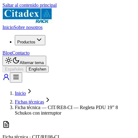
Saltar al contenido principal
Inicio
Sobre nosotros
Productos
Blog
Contacto
Alternar tema
Español
es
English
en
Inicio
Fichas técnicas
Ficha técnica — CIT/RE8-CI — Regleta PDU 19” 8
Schukos con interruptor
Ficha técnica
·
CIT/RE08-CI