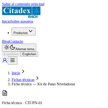
Saltar al contenido principal
Inicio
Sobre nosotros
Productos
Blog
Contacto
Alternar tema
Español
es
English
en
Inicio
Fichas técnicas
Ficha técnica — Kit de Patas Niveladoras
Ficha técnica
·
CIT/PN-01