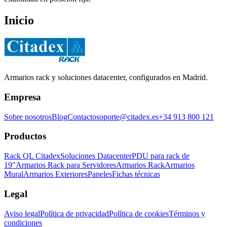
Inicio
Armarios rack y soluciones datacenter, configurados en Madrid.
Empresa
Sobre nosotros
Blog
Contacto
soporte@citadex.es
+34 913 800 121
Productos
Rack QL Citadex
Soluciones Datacenter
PDU para rack de
19"
Armarios Rack para Servidores
Armarios Rack
Armarios
Mural
Armarios Exteriores
Paneles
Fichas técnicas
Legal
Aviso legal
Política de privacidad
Política de cookies
Términos y
condiciones