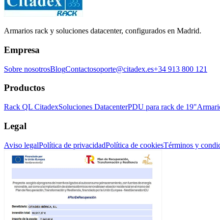
Armarios rack y soluciones datacenter, configurados en Madrid.
Empresa
Sobre nosotros
Blog
Contacto
soporte@citadex.es
+34 913 800 121
Productos
Rack QL Citadex
Soluciones Datacenter
PDU para rack de 19"
Armari
Legal
Aviso legal
Política de privacidad
Política de cookies
Términos y condi