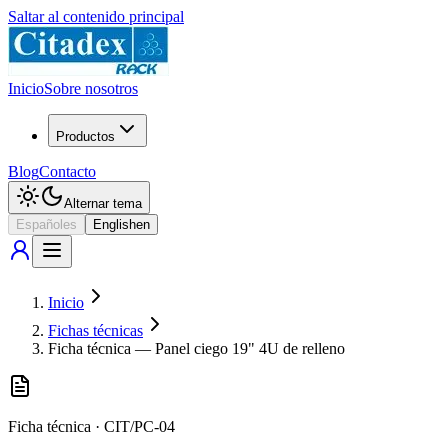
Saltar al contenido principal
Inicio
Sobre nosotros
Productos
Blog
Contacto
Alternar tema
Español
es
English
en
Inicio
Fichas técnicas
Ficha técnica — Panel ciego 19" 4U de relleno
Ficha técnica
·
CIT/PC-04